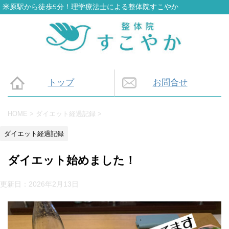
米原駅から徒歩5分！理学療法士による整体院すこやか
トップ
お問合せ
HOME
>
ダイエット経過記録
>
ダイエット経過記録
ダイエット始めました！
更新日：
2026年2月13日